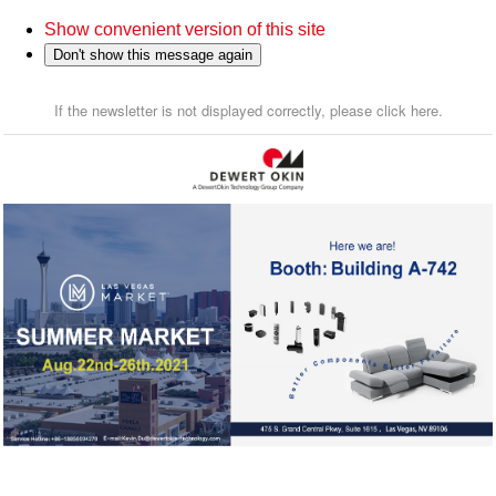
Show convenient version of this site
Don't show this message again
If the newsletter is not displayed correctly, please click here.