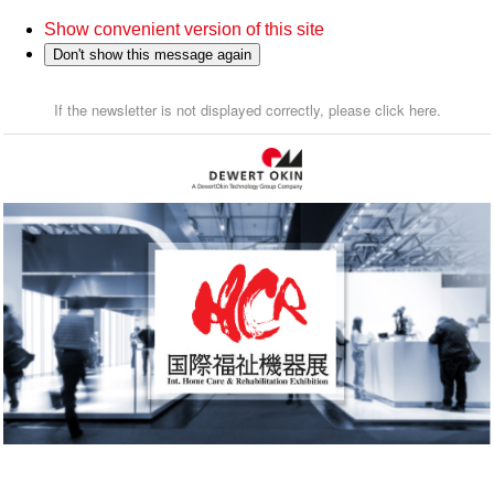
Show convenient version of this site
Don't show this message again
If the newsletter is not displayed correctly, please click here.