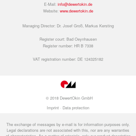
E-Mail:
info@dewertokin.de
Website:
www.dewertokin.de
Managing Director: Dr. Josef Groß, Markus Kersting
Register court: Bad Oeynhausen
Register number: HR B 7338
VAT registration number: DE 124325182
© 2018 DewertOkin GmbH
Imprint ·
Data protection
The exchange of messages by e-mail is for information purposes only.
Legal declarations are not associated with this, nor are any warranties
of characteristics. As a matter of principle, only our product description