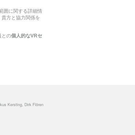
範囲に関する詳細情
、貴方と協力関係を
員との
個人的な
VR
セ
kus Kersting, Dirk Flören