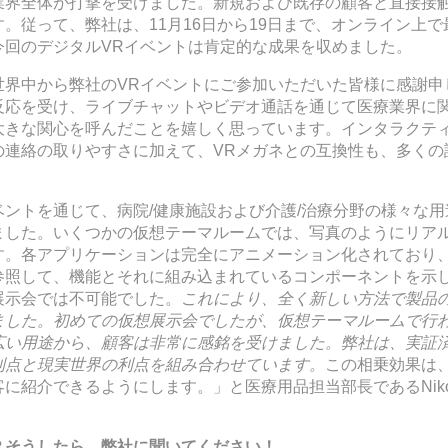
業界全体が打撃を受けました。新規および既存の顧客と直接接
。従って、弊社は、11月16日から19日まで、オンライン上で
今回のデジタルVRイベントは肯定的な成果を収めました。
世界中から弊社のVRイベントにご参加いただいた皆様に感謝申
反応を受け、ライブチャットやビデオ通話を通じて医療業界に
大きな関心を呼んだことを嬉しく思っています。インタラクテ
の連絡の取りやすさに加えて、VRメガネとの互換性も、多くの
ントを通じて、病院/健康施設および介護/治療分野の様々な
ました。いくつかの仮想テーマルームでは、写真のようにリアル
す。各アプリケーションは完全にアニメーション化されており、
参照して、機能とそれに組み込まれているコンポーネントを示
展示会では不可能でした。
これにより、全く新しい方法で製品
ました。初めての仮想展示会でしたが、仮想テーマルームで行
広い用途から、顧客は非常に感銘を受けました。弊社は、実証
利点と現実世界の利点を組み合わせています。
この相乗効果は
紹介できるようにします。」と医療用品担当部長であるNikolaus
？そうしたら、弊社に聞いてください！