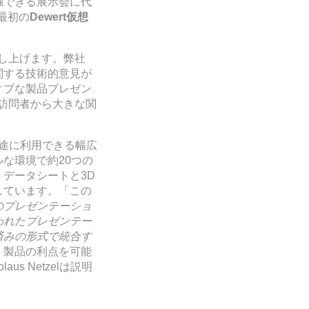
触できる展示会に代
最初の
Dewert
仮想
し上げます。弊社
関する技術的意見が
ィブな製品プレゼン
訪問者から大きな関
用途に利用できる幅広
な環境で約20つの
データシートと3D
しています。「この
のプレゼンテーショ
われたプレゼンテー
済みの形式で統合す
、製品の利点を可能
 Netzelは説明