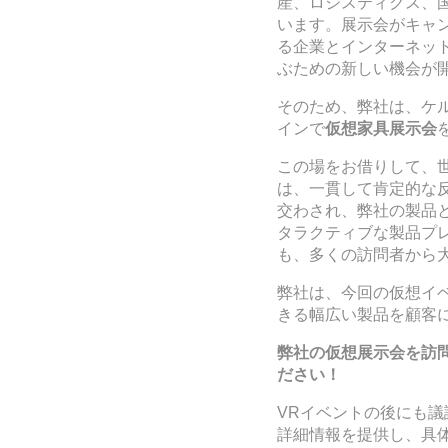
産、ロジスティクス、
います。展示会がキャ
る企業とインターネッ
ぶための新しい機会が
そのため、弊社は、ケルン
インで
仮想家具展示会
この場をお借りして、
は、一貫して肯定的な
交わされ、弊社の製品
タラクティブな製品プ
も、多くの訪問者から
弊社は、今回の仮想イ
きる幅広い製品を顧客
弊社の仮想展示会を訪
ださい！
VRイベントの後にも
詳細情報を提供し、具