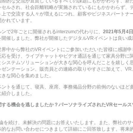
国際的な交流が直面しているすべての課題にもかかわらず、新
ンセルされ、社会距離戦略が実施されているにもかかわらず、
ト上で交流する人々が増えるにつれ、顧客やビジネスパートナ
開かれています。
で2年ごとに開催されるinterzumの代わりに、
2021
年
5
月
4
を開催しました。弊社が開催したデジタルVRイベントは良い成
世界中から弊社のVRイベントにご参加いただいた皆様に感謝申
反応を受け、ライブチャットやビデオ通話を通じて家具分野に
とシステムソリューションが大きな関心を呼んだことを嬉しく
レゼンテーション、販売員との連絡の取りやすさに加えて、VR
大きな関心を集めました。
ベントを通じて、寝具、座席、事務備品分野の前例のないほど
に紹介しました。
問する機会を逃しましたか？パーソナライズされた
VR
セールス
議論を続け、未解決の問題にお答えいたします。また、弊社のサ
体的なお問い合わせにつきまして詳細にご回答致します。将来