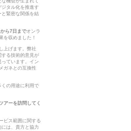
たな機会が生まれて
デジタル化を推進す
ーと緊密な関係を結
日から
7
日まで
オンラ
果を収めました！
し上げます。弊社
関する技術的意見が
思っています。イン
メガネとの互換性
多くの用途に利用で
ツアーを訪問してく
ービス範囲に関する
的には、貴方と協力