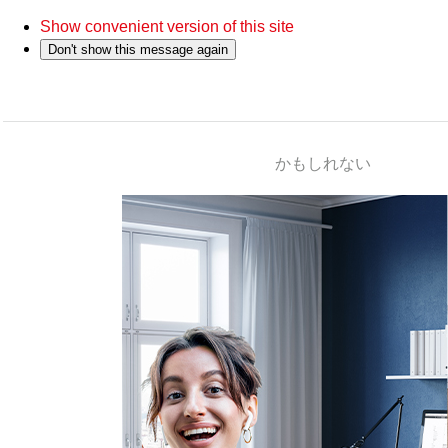
Show convenient version of this site
Don't show this message again
かもしれない