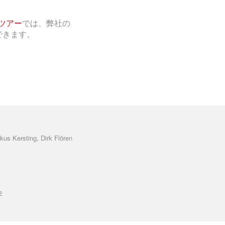
ツアー
では、弊社の
できます。
kus Kersting, Dirk Flören
2