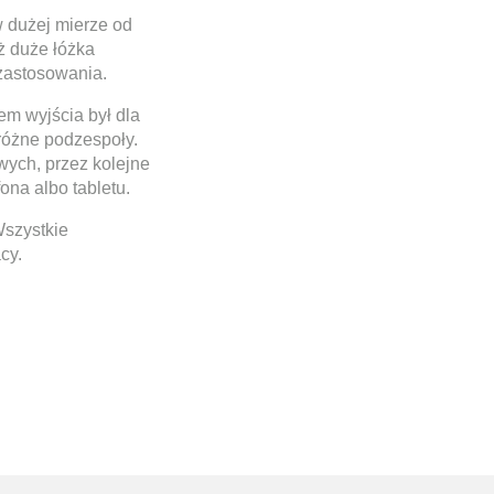
w dużej mierze od
ż duże łóżka
zastosowania.
m wyjścia był dla
różne podzespoły.
wych, przez kolejne
ona albo tabletu.
Wszystkie
cy.