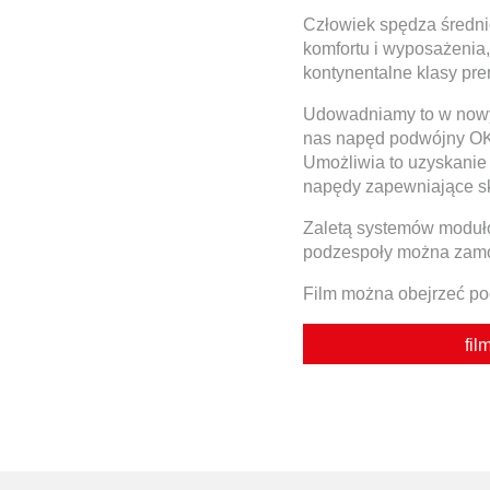
Człowiek spędza średnio
komfortu i wyposażenia,
kontynentalne klasy pr
Udowadniamy to w nowym
nas napęd podwójny OKI
Umożliwia to uzyskanie 
napędy zapewniające sko
Zaletą systemów moduło
podzespoły można zamo
Film można obejrzeć po
fil