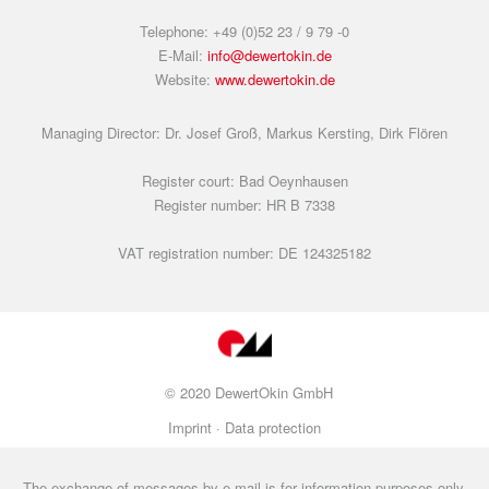
Telephone: +49 (0)52 23 / 9 79 -0
E-Mail:
info@dewertokin.de
Website:
www.dewertokin.de
Managing Director: Dr. Josef Groß, Markus Kersting, Dirk Flören
Register court: Bad Oeynhausen
Register number: HR B 7338
VAT registration number: DE 124325182
© 2020 DewertOkin GmbH
Imprint ·
Data protection
The exchange of messages by e-mail is for information purposes only.