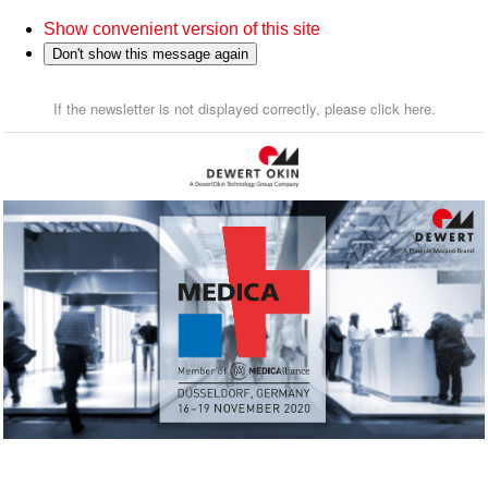
Show convenient version of this site
Don't show this message again
If the newsletter is not displayed correctly, please click here.