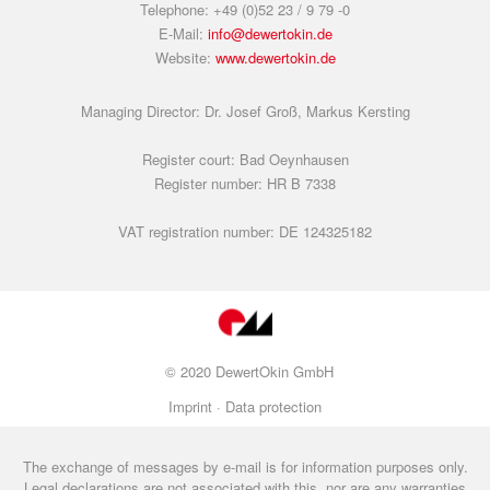
Telephone: +49 (0)52 23 / 9 79 -0
E-Mail:
info@dewertokin.de
Website:
www.dewertokin.de
Managing Director: Dr. Josef Groß, Markus Kersting
Register court: Bad Oeynhausen
Register number: HR B 7338
VAT registration number: DE 124325182
© 2020 DewertOkin GmbH
Imprint ·
Data protection
The exchange of messages by e-mail is for information purposes only.
Legal declarations are not associated with this, nor are any warranties