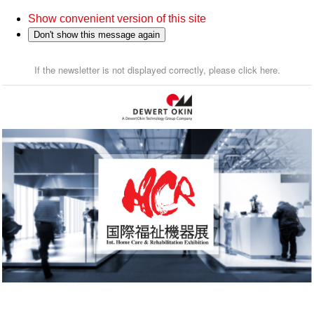
Show convenient version of this site
Don't show this message again
If the newsletter is not displayed correctly, please click here.