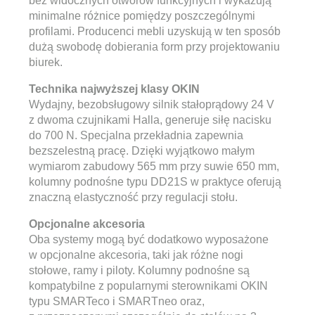
bez widocznych otworów funkcyjnych i wykazują
minimalne różnice pomiędzy poszczególnymi
profilami. Producenci mebli uzyskują w ten sposób
dużą swobodę dobierania form przy projektowaniu
biurek.
Technika najwyższej klasy OKIN
Wydajny, bezobsługowy silnik stałoprądowy 24 V
z dwoma czujnikami Halla, generuje siłę nacisku
do 700 N. Specjalna przekładnia zapewnia
bezszelestną pracę. Dzięki wyjątkowo małym
wymiarom zabudowy 565 mm przy suwie 650 mm,
kolumny podnośne typu DD21S w praktyce oferują
znaczną elastyczność przy regulacji stołu.
Opcjonalne akcesoria
Oba systemy mogą być dodatkowo wyposażone
w opcjonalne akcesoria, taki jak różne nogi
stołowe, ramy i piloty. Kolumny podnośne są
kompatybilne z popularnymi sterownikami OKIN
typu SMARTeco i SMARTneo oraz,