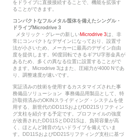
をドライブに直接接続することで、機能を拡張す
ることができます。
コンパクトなフルメタル筺体を備えたシングル・
ドライブMicrodrive 3
メタリック・グレーの新しい
Microdrive 3
は、非
常にコンパクトなデザインになっており、設置寸
法が小さいため、メーカーに最高のデザイン自由
度を提供します。90度回転できるギアU字形金具が
あるため、多くの異なる位置に設置することがで
きます。Microdrive 3はまた、圧縮力が4000 Nであ
り、調整速度が速いです。
実証済みの技術を使用するカスタマイズされた事
務備品ソリューション 事務備品用製品として、特
許取得済みのOKINスライディング・システムを使
用する、新世代のDD11SおよびDD21Sリフティン
グ支柱を紹介する予定です。プロファイルの強度
が改善されたDD11SとDD21Sは、負荷容量が高
く、ほとんど雑音のないドライブを備えていま
す。DD11SおよびDD21Sリフティング支柱に基づ