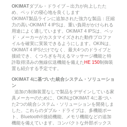
OKIMAT
ダブル・ドライブ – 出力が向上したた
め、ベッドの寝心地を良くします
OKIMAT製品ラインに追加された強力な製品：圧縮
力の高いOKIMAT 4 IPSは、重い負荷がかけられる
用途によく適しています。OKIMAT 4 IPSは、ベッ
ド・メーカーがカスタマイズされた動作プロファ
イルを確実に実装できるようにします。OKINは、
OKIMAT 4 IPSだけでなく、最大4つのドライブと
接続でき、くつろぎを与えるマッサージ機能と特
許取得済みの無線伝送機能を備えた
HE 150
制御装
置も紹介する予定です。
OKIMAT 4に基づいた統合システム・ソリューショ
ン
追加の制御装置なしで製品をデザインしている家
具メーカーのために、OKINはOKIMAT 4に基づい
た2つの統合システム・ソリューションを開発しま
した。これらのダブル・ドライブは、多機能ポー
ト、Bluetooth®接続機能、メモリ機能などの追加
機能を備えています。コンパクトな外部ボックス