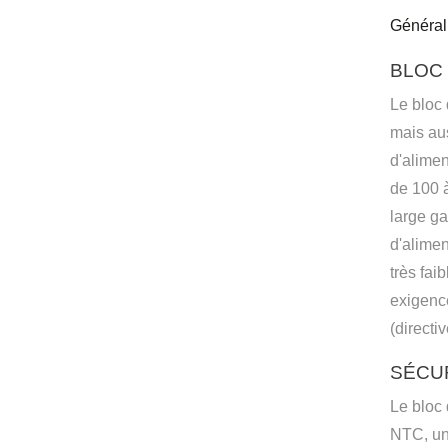
Général
BLOC 
Le bloc
mais aus
d'alimen
de 100 à
large ga
d'alimen
très fai
exigence
(directi
SÉCUR
Le bloc 
NTC, un 