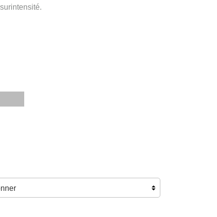
surintensité.
R