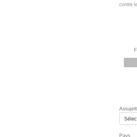
contre l
Assujett
Pays