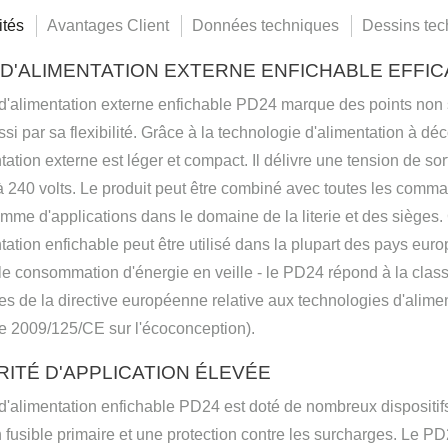
ités
Avantages Client
Données techniques
Dessins tec
D'ALIMENTATION EXTERNE ENFICHABLE EFFIC
 d'alimentation externe enfichable PD24 marque des points non
si par sa flexibilité. Grâce à la technologie d'alimentation à d
tation externe est léger et compact. Il délivre une tension de s
 240 volts. Le produit peut être combiné avec toutes les comm
mme d'applications dans le domaine de la literie et des sièges. 
tation enfichable peut être utilisé dans la plupart des pays euro
ble consommation d'énergie en veille - le PD24 répond à la class
s de la directive européenne relative aux technologies d'alime
ve 2009/125/CE sur l'écoconception).
ITÉ D'APPLICATION ÉLEVÉE
d'alimentation enfichable PD24 est doté de nombreux dispositif
fusible primaire et une protection contre les surcharges. Le P