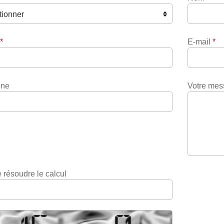
*
E-mail
*
one
Votre me
 résoudre le calcul