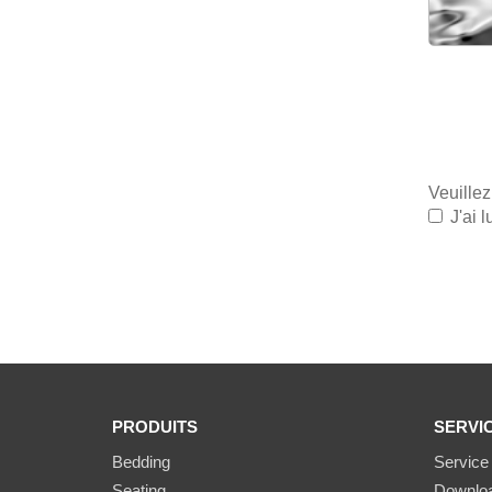
Veuillez
J'ai l
PRODUITS
SERVI
Bedding
Service
Seating
Downlo