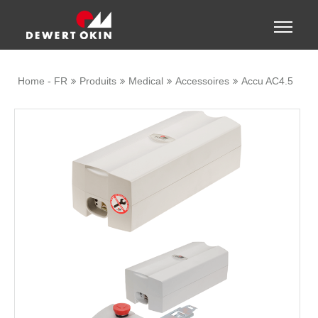
Show convenient version of this site
Toggle
naviga
Don't show this message again
Home - FR
Produits
Medical
Accessoires
Accu AC4.5