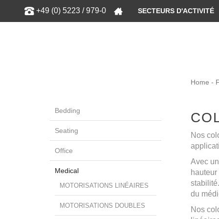
Show
+49 (0) 5223 / 979-0
SECTEURS D'ACTIVITÉ
Home - 
Bedding
CO
Seating
Nos colo
applica
Office
Avec une
Medical
hauteur 
stabilit
MOTORISATIONS LINÉAIRES
du médi
MOTORISATIONS DOUBLES
Nos col