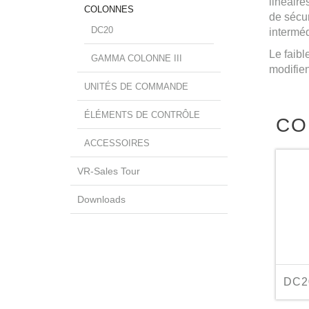
linéair
COLONNES
de sécur
DC20
interméd
Le faibl
GAMMA COLONNE III
modifien
UNITÉS DE COMMANDE
ÉLÉMENTS DE CONTRÔLE
CO
ACCESSOIRES
VR-Sales Tour
Downloads
DC2