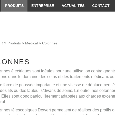
 convenient version of this site
Don't show this message 
PRODUITS
ENTREPRISE
ACTUALITÉS
CONTACT
FR
Produits
Medical
Colonnes
LONNES
nnes électriques sont idéales pour une utilisation contraignante
tions dans le domaine des soins et des traitements médicaux o
 force de poussée importante et une vitesse de déplacement éle
des lits ou des fauteuils/divans de soins. En outre, nos colonn
é. Elles sont donc particulièrement adaptées aux charges excen
cal.
onnes télescopiques Dewert permettent de réaliser des profil