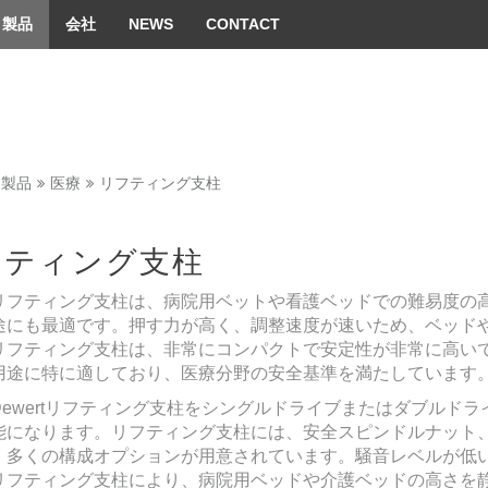
 convenient version of this site
Don't show this message 
製品
会社
NEWS
CONTACT
製品
医療
リフティング支柱
フティング支柱
リフティング支柱は、病院用ベットや看護ベッドでの難易度の
途にも最適です。押す力が高く、調整速度が速いため、ベッド
リフティング支柱は、非常にコンパクトで安定性が非常に高い
用途に特に適しており、医療分野の安全基準を満たしています
Dewertリフティング支柱をシングルドライブまたはダブルド
能になります。リフティング支柱には、安全スピンドルナット
、多くの構成オプションが用意されています。騒音レベルが低
リフティング支柱により、病院用ベッドや介護ベッドの高さを