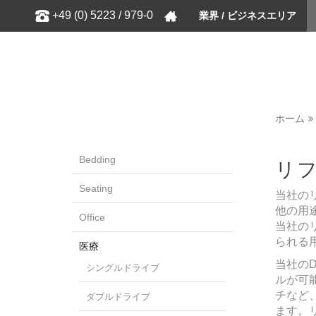
Show
+49 (0) 5223 / 979-0
業界 / ビジネスエリア
ホーム
Bedding
リ
Seating
当社の
他の用
Office
当社の
られる
医療
当社の
シングルドライブ
ルが可
チなど
ダブルドライブ
ます。