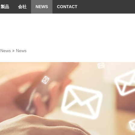
 convenient version of this site
Don't show this message 
製品
会社
NEWS
CONTACT
News
News