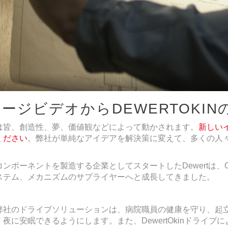
ージビデオからDEWERTOKI
は皆、創造性、夢、価値観などによって動かされます。
新しいイ
ください
。弊社が単純なアイデアを解決策に変えて、多くの人
コンポーネントを製造する企業としてスタートしたDewertは、
ステム、メカニズムのサプライヤーへと成長してきました。
弊社のドライブソリューションは、病院職員の健康を守り、起
、夜に安眠できるようにします。また、DewertOkinドライ