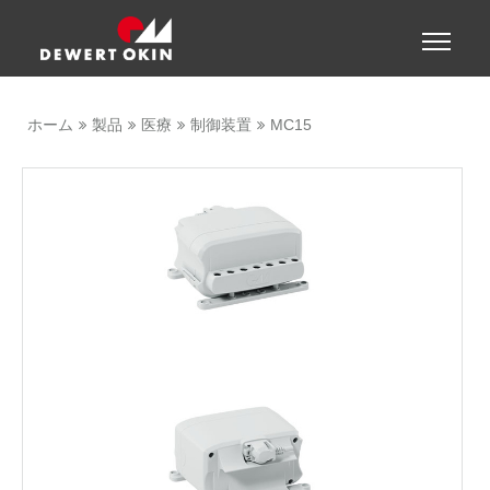
Show convenient version of this site
Toggle
naviga
Don't show this message again
ホーム
製品
医療
制御装置
MC15