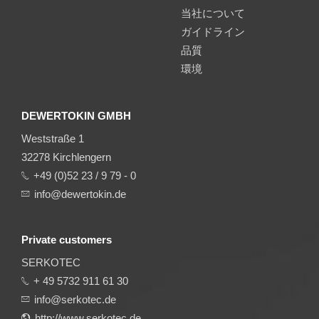
当社について
ガイドライン
品質
環境
DEWERTOKIN GMBH
Weststraße 1
32278 Kirchlengern
+49 (0)52 23 / 9 79 - 0
info@dewertokin.de
Private customers
SERKOTEC
+ 49 5732 911 61 30
info@serkotec.de
http://www.serkotec.de