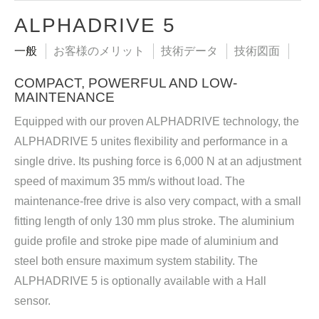
ALPHADRIVE 5
一般
お客様のメリット
技術データ
技術図面
COMPACT, POWERFUL AND LOW-
MAINTENANCE
Equipped with our proven ALPHADRIVE technology, the
ALPHADRIVE 5 unites flexibility and performance in a
single drive. Its pushing force is 6,000 N at an adjustment
speed of maximum 35 mm/s without load. The
maintenance-free drive is also very compact, with a small
fitting length of only 130 mm plus stroke. The aluminium
guide profile and stroke pipe made of aluminium and
steel both ensure maximum system stability. The
ALPHADRIVE 5 is optionally available with a Hall
sensor.