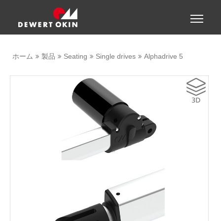
Show convenient version of this site
Toggle
naviga
Don't show this message again
ホーム
製品
Seating
Single drives
Alphadrive 5