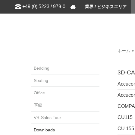
Show
+49 (0) 5223 / 979-0
業界 / ビジネスエリア
ホーム
Bedding
3D-CA
Seating
Accucon
Office
Accucon
医療
COMPA
CU115
VR-Sales Tour
CU 155
Downloads