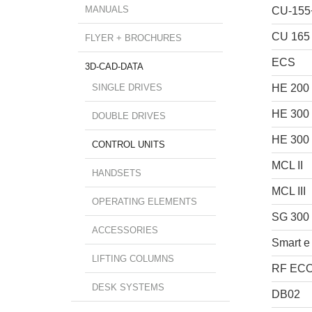
MANUALS
CU-155
CU 165
FLYER + BROCHURES
ECS
3D-CAD-DATA
SINGLE DRIVES
HE 200
HE 300
DOUBLE DRIVES
HE 300
CONTROL UNITS
MCL II
HANDSETS
MCL III
OPERATING ELEMENTS
SG 300
ACCESSORIES
Smart e
LIFTING COLUMNS
RF ECO
DESK SYSTEMS
DB02