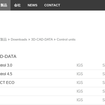
 convenient version of this site
Don't show this message 
製品
会社
NEWS
CONTACT
製品
Downloads
3D-CAD-DATA
Control units
D-DATA
trol 3.0
IGS
S
trol 4.5
IGS
S
CT ECO
IGS
S
IGS
S
IGS
S