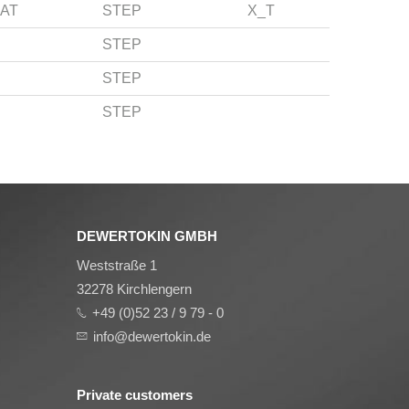
AT
STEP
X_T
STEP
STEP
STEP
DEWERTOKIN GMBH
Weststraße 1
32278 Kirchlengern
+49 (0)52 23 / 9 79 - 0
info@dewertokin.de
Private customers