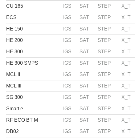
CU 165
IGS
SAT
STEP
X_T
ECS
IGS
SAT
STEP
X_T
HE 150
IGS
SAT
STEP
X_T
HE 200
IGS
SAT
STEP
X_T
HE 300
IGS
SAT
STEP
X_T
HE 300 SMPS
IGS
SAT
STEP
X_T
MCL II
IGS
SAT
STEP
X_T
MCL III
IGS
SAT
STEP
X_T
SG 300
IGS
SAT
STEP
X_T
Smart e
IGS
SAT
STEP
X_T
RF ECO BT M
IGS
SAT
STEP
X_T
DB02
IGS
SAT
STEP
X_T