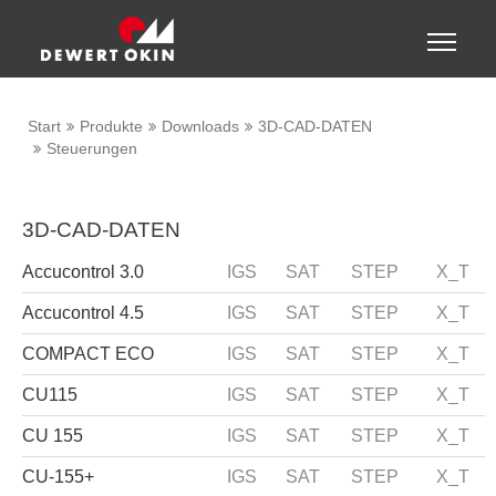
Zeige besser passende Version dieser Seite
Toggle
naviga
Diese Meldung nicht mehr anzeigen
Start
Produkte
Downloads
3D-CAD-DATEN
Steuerungen
3D-CAD-DATEN
Accucontrol 3.0
IGS
SAT
STEP
X_T
Accucontrol 4.5
IGS
SAT
STEP
X_T
COMPACT ECO
IGS
SAT
STEP
X_T
CU115
IGS
SAT
STEP
X_T
CU 155
IGS
SAT
STEP
X_T
CU-155+
IGS
SAT
STEP
X_T