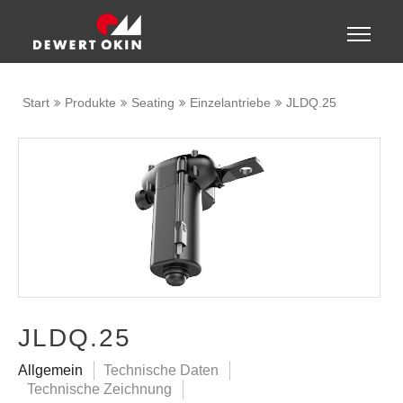
Zeige besser passende Version dieser Seite
Toggle
naviga
Diese Meldung nicht mehr anzeigen
Start
Produkte
Seating
Einzelantriebe
JLDQ.25
JLDQ.25
Allgemein
Technische Daten
Technische Zeichnung