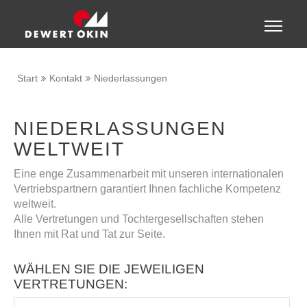
Zeige besser passende Version dieser Seite
Toggle
naviga
Diese Meldung nicht mehr anzeigen
Start
Kontakt
Niederlassungen
NIEDERLASSUNGEN
WELTWEIT
Eine enge Zusammenarbeit mit unseren internationalen
Vertriebspartnern garantiert Ihnen fachliche Kompetenz
weltweit.
Alle Vertretungen und Tochtergesellschaften stehen
Ihnen mit Rat und Tat zur Seite.
WÄHLEN SIE DIE JEWEILIGEN
VERTRETUNGEN: