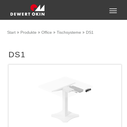
Zeige besser passende Version dieser Seite
Toggle
naviga
Diese Meldung nicht mehr anzeigen
Start
Produkte
Office
Tischsysteme
DS1
DS1