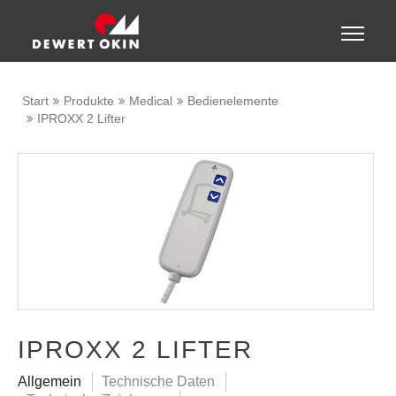
Zeige besser passende Version dieser Seite
Toggle
naviga
Diese Meldung nicht mehr anzeigen
Start
Produkte
Medical
Bedienelemente
IPROXX 2 Lifter
IPROXX 2 LIFTER
Allgemein
Technische Daten