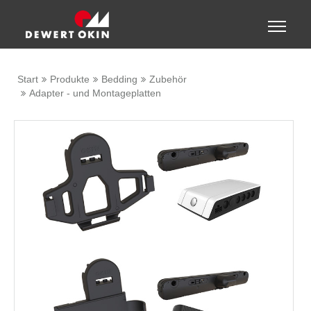
Zeige besser passende Version dieser Seite
Toggle
naviga
Diese Meldung nicht mehr anzeigen
Start
Produkte
Bedding
Zubehör
Adapter - und Montageplatten