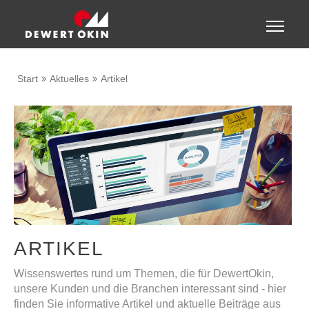
Zeige besser passende Version dieser Seite
Toggle
naviga
Diese Meldung nicht mehr anzeigen
Start
Aktuelles
Artikel
ARTIKEL
Wissenswertes rund um Themen, die für DewertOkin,
unsere Kunden und die Branchen interessant sind - hier
finden Sie informative Artikel und aktuelle Beiträge aus