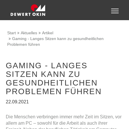
Zeige besser passende Version dieser Seite
Toggle
naviga
Diese Meldung nicht mehr anzeigen
Start
Aktuelles
Artikel
Gaming - Langes Sitzen kann zu gesundheitlichen
Problemen führen
GAMING - LANGES
SITZEN KANN ZU
GESUNDHEITLICHEN
PROBLEMEN FÜHREN
22.09.2021
Die Menschen verbringen immer mehr Zeit im Sitzen, vor
allem am PC – sowohl für die Arbeit als auch ihrer