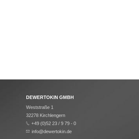
DEWERTOKIN GMBH
Weststraße 1
32278 Kirchlengern
+49 (0)52 23 / 9 79 - 0
info@dewertokin.de