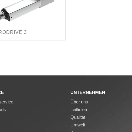
RODRIVE 3
CE
UNTERNEHMEN
ervice
Über uns
ads
Leitlinien
Qualität
Umwelt