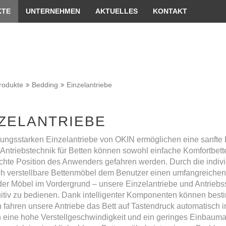
er passende Version dieser Seite
Diese Meldung nicht me
KTE
UNTERNEHMEN
AKTUELLES
KONTAKT
rodukte
Bedding
Einzelantriebe
ZELANTRIEBE
tungsstarken Einzelantriebe von OKIN ermöglichen eine sanfte 
Antriebstechnik für Betten können sowohl einfache Komfortbett
hte Position des Anwenders gefahren werden. Durch die indivi
ch verstellbare Bettenmöbel dem Benutzer einen umfangreichen 
der Möbel im Vordergrund – unsere Einzelantriebe und Antriebss
tuitiv zu bedienen. Dank intelligenter Komponenten können bes
 fahren unsere Antriebe das Bett auf Tastendruck automatisch i
n eine hohe Verstellgeschwindigkeit und ein geringes Einbauma