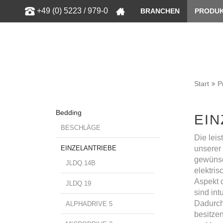
Zeige bess
+49 (0) 5223 / 979-0
BRANCHEN
PRODU
Start
P
Bedding
EIN
BESCHLÄGE
Die leis
EINZELANTRIEBE
unserer 
gewünsc
JLDQ.14B
elektris
Aspekt 
JLDQ.19
sind in
Dadurch
ALPHADRIVE 5
besitze