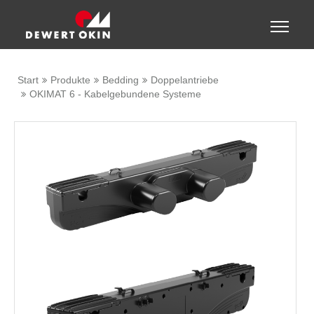
Zeige besser passende Version dieser Seite
Toggle
naviga
Diese Meldung nicht mehr anzeigen
Start
Produkte
Bedding
Doppelantriebe
OKIMAT 6 - Kabelgebundene Systeme