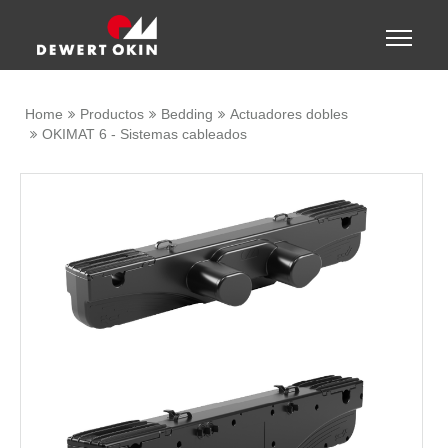
Show convenient version of this site
Toggle
naviga
Don't show this message again
Home
Productos
Bedding
Actuadores dobles
OKIMAT 6 - Sistemas cableados