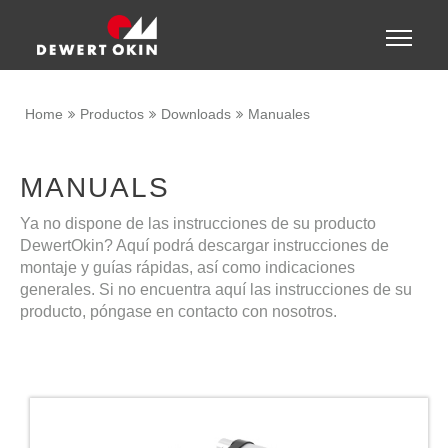
Show convenient version of this site
Toggle
naviga
Don't show this message again
Home
Productos
Downloads
Manuales
MANUALS
Ya no dispone de las instrucciones de su producto
DewertOkin? Aquí podrá descargar instrucciones de
montaje y guías rápidas, así como indicaciones
generales. Si no encuentra aquí las instrucciones de su
producto, póngase en contacto con nosotros.