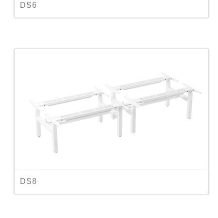
DS6
DS8