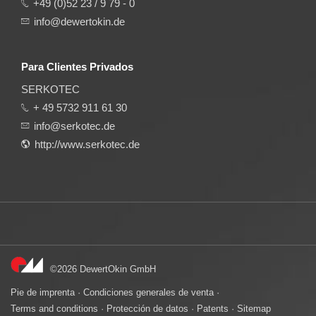
+49 (0)52 23 / 9 79 - 0
info@dewertokin.de
Para Clientes Privados
SERKOTEC
+ 49 5732 911 61 30
info@serkotec.de
http://www.serkotec.de
©2026 DewertOkin GmbH
Pie de imprenta
·
Condiciones generales de venta
·
Terms and conditions
·
Protección de datos
·
Patents
·
Sitemap