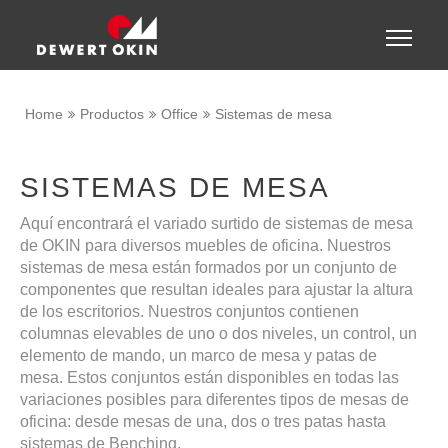
Show convenient version of this site
Toggle
naviga
Don't show this message again
Home
Productos
Office
Sistemas de mesa
SISTEMAS DE MESA
Aquí encontrará el variado surtido de sistemas de mesa
de OKIN para diversos muebles de oficina. Nuestros
sistemas de mesa están formados por un conjunto de
componentes que resultan ideales para ajustar la altura
de los escritorios. Nuestros conjuntos contienen
columnas elevables de uno o dos niveles, un control, un
elemento de mando, un marco de mesa y patas de
mesa. Estos conjuntos están disponibles en todas las
variaciones posibles para diferentes tipos de mesas de
oficina: desde mesas de una, dos o tres patas hasta
sistemas de Benching.