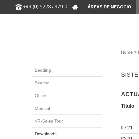
Show
+49 (0) 5223 / 979-0
ÁREAS DE NEGOCIO
Home
Bedding
SIST
Seating
ACTU
Office
Título
Medical
VR-Sales Tour
ID 21
Downloads