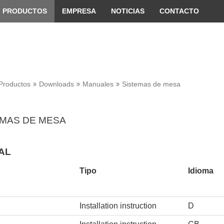
 convenient version of this site
Don't show this message 
PRODUCTOS
EMPRESA
NOTICIAS
CONTACTO
Productos
Downloads
Manuales
Sistemas de mesa
EMAS DE MESA
AL
Tipo
Idioma
Installation instruction
D