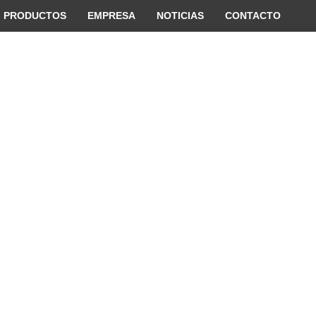
 convenient version of this site
Don't show this message 
PRODUCTOS
EMPRESA
NOTICIAS
CONTACTO