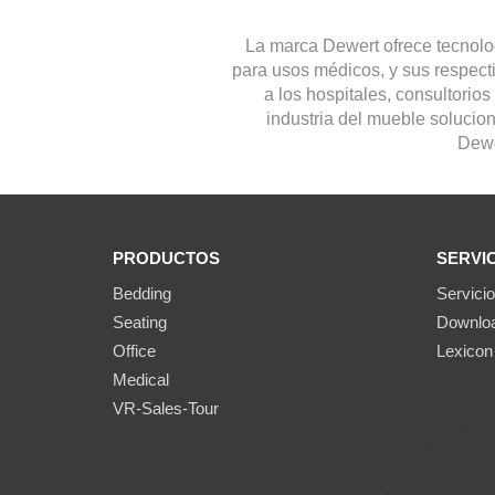
La marca Dewert ofrece tecnolo
para usos médicos, y sus respect
a los hospitales, consultorio
industria del mueble soluci
Dewe
PRODUCTOS
SERVI
Bedding
Servicio
Seating
Downlo
Office
Lexicon
Medical
VR-Sales-Tour