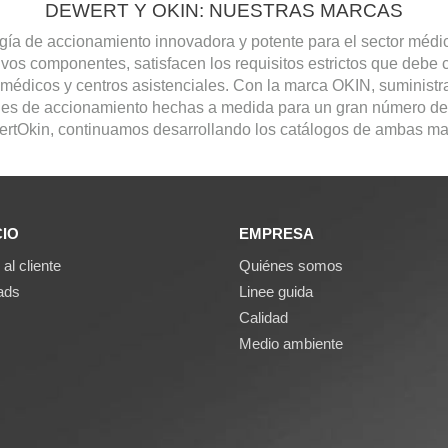
DEWERT Y OKIN: NUESTRAS MARCAS
gía de accionamiento innovadora y potente para el sector médic
ivos componentes, satisfacen los requisitos estrictos que debe 
s médicos y centros asistenciales. Con la marca OKIN, suministr
ones de accionamiento hechas a medida para un gran número de
rtOkin, continuamos desarrollando los catálogos de ambas ma
CIO
EMPRESA
 al cliente
Quiénes somos
ads
Linee guida
Calidad
Medio ambiente