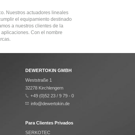
o. Nuestros actuadores lineales
cumplir el equipamiento destinado
amos a nuestros clientes de la
 aplicaciones. Con el nombre
rcas.
DEWERTOKIN GMBH
Weststraße 1
32278 Kirchlengern
+49 (0)52 23 / 9 79 - 0
info@dewertokin.de
Para Clientes Privados
SERKOTEC