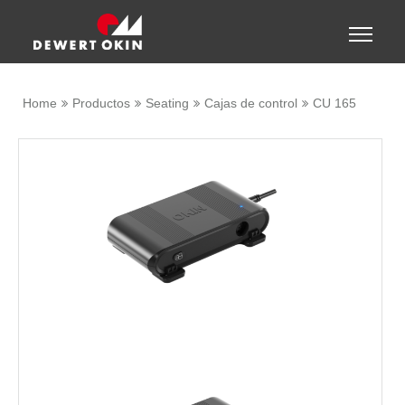
Show convenient version of this site
Toggle
naviga
Don't show this message again
Home
Productos
Seating
Cajas de control
CU 165