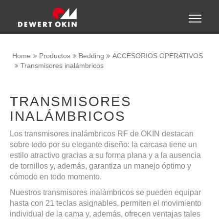
Show convenient version of this site
Toggle
naviga
Don't show this message again
Home
Productos
Bedding
ACCESORIOS OPERATIVOS
Transmisores inalámbricos
TRANSMISORES
INALÁMBRICOS
Los transmisores inalámbricos RF de OKIN destacan
sobre todo por su elegante diseño: la carcasa tiene un
estilo atractivo gracias a su forma plana y a la ausencia
de tornillos y, además, garantiza un manejo óptimo y
cómodo en todo momento.
Nuestros transmisores inalámbricos se pueden equipar
hasta con 21 teclas asignables, permiten el movimiento
individual de la cama y, además, ofrecen ventajas tales