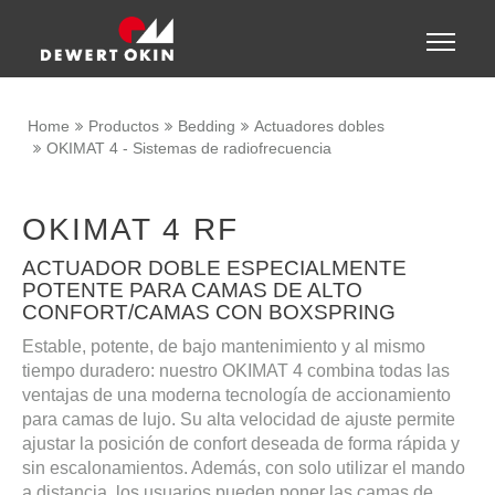
Show convenient version of this site
Toggle
naviga
Don't show this message again
Home
Productos
Bedding
Actuadores dobles
OKIMAT 4 - Sistemas de radiofrecuencia
OKIMAT 4 RF
ACTUADOR DOBLE ESPECIALMENTE
POTENTE PARA CAMAS DE ALTO
CONFORT/CAMAS CON BOXSPRING
Estable, potente, de bajo mantenimiento y al mismo
tiempo duradero: nuestro OKIMAT 4 combina todas las
ventajas de una moderna tecnología de accionamiento
para camas de lujo. Su alta velocidad de ajuste permite
ajustar la posición de confort deseada de forma rápida y
sin escalonamientos. Además, con solo utilizar el mando
a distancia, los usuarios pueden poner las camas de