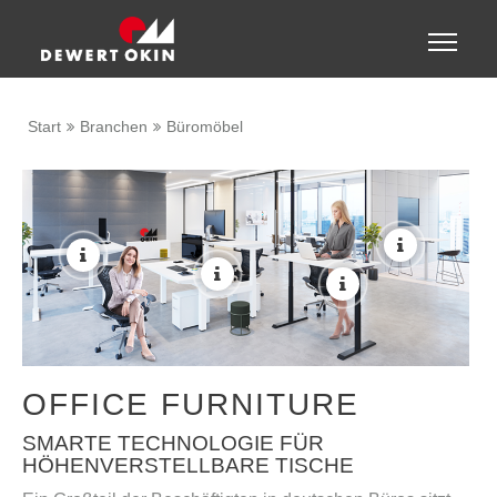
Zeige besser passende Version dieser Seite
Toggle
naviga
Diese Meldung nicht mehr anzeigen
Start
Branchen
Büromöbel
More
More
More
More
OFFICE FURNITURE
SMARTE TECHNOLOGIE FÜR
HÖHENVERSTELLBARE TISCHE