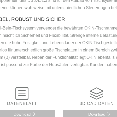
ponenten des DS3.451.3 sind für den Aufbau von Tischsysteme
teme können wahlweise mit unterschiedlichen Steuerungen bet
BEL, ROBUST UND SICHER
i-Bein-Tischsystem verwendet die bewährten OKIN-Tischrahmen
insichtlich Sicherheit und Flexibilität. Strenge interne Belastu
gen die hohe Festigkeit und Lebensdauer der OKIN Tischgestel
enlos für unterschiedlich große Tischplatten in einem Bereich 
 (B) verstellbar. Neben der Funktionalität legt OKIN ebenfalls
s ist passend zur Farbe der Hubsäulen verfügbar. Kunden habe
DATENBLATT
3D CAD DATEN
Download
Download