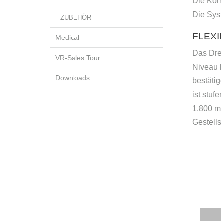
Die Kom
Die Sys
ZUBEHÖR
FLEXI
Medical
Das Dre
VR-Sales Tour
Niveau h
Downloads
bestäti
ist stuf
1.800 mm
Gestell