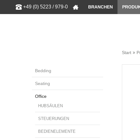
Zeige bess
+49 (0) 5223 / 979-0
BRANCHEN
PRODU
Start
P
Bedding
Seating
Office
HUBSÄULEN
STEUERUNGEN
BEDIENELEMENTE