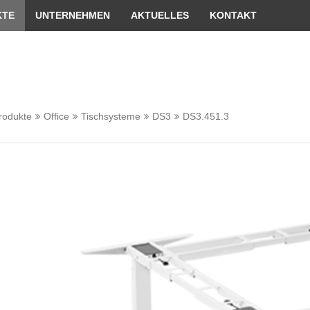
er passende Version dieser Seite
Diese Meldung nicht me
KTE
UNTERNEHMEN
AKTUELLES
KONTAKT
rodukte
Office
Tischsysteme
DS3
DS3.451.3