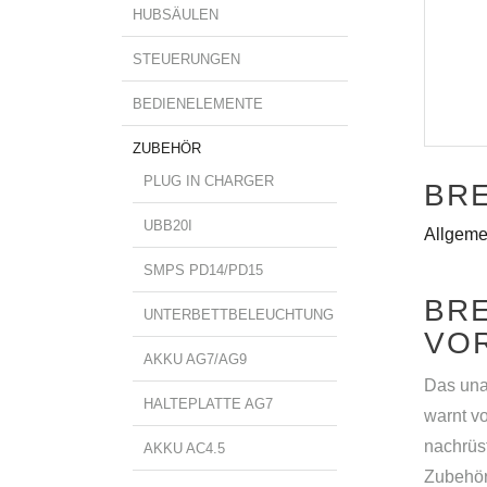
HUBSÄULEN
STEUERUNGEN
BEDIENELEMENTE
ZUBEHÖR
PLUG IN CHARGER
BR
UBB20I
Allgeme
SMPS PD14/PD15
BR
UNTERBETTBELEUCHTUNG
VO
AKKU AG7/AG9
Das una
HALTEPLATTE AG7
warnt vo
nachrüs
AKKU AC4.5
Zubehör