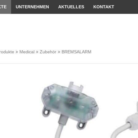
er passende Version dieser Seite
Diese Meldung nicht me
KTE
UNTERNEHMEN
AKTUELLES
KONTAKT
rodukte
Medical
Zubehör
BREMSALARM