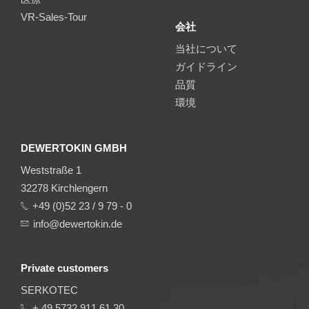
VR-Sales-Tour
会社
当社について
ガイドライン
品質
環境
DEWERTOKIN GMBH
Weststraße 1
32278 Kirchlengern
+49 (0)52 23 / 9 79 - 0
info@dewertokin.de
Private customers
SERKOTEC
+ 49 5732 911 61 30