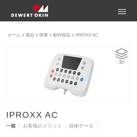
Show convenient version of this site
Toggle
naviga
Don't show this message again
ホーム
製品
医療
動作部品
IPROXX AC
IPROXX AC
一般
お客様のメリット
技術データ