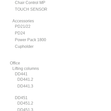
Chair Control MP
TOUCH SENSOR
Accessories
PD21/22
PD24
Power Pack 1800
Cupholder
Office
Lifting columns
DD441
DD441.2
DD441.3
DD451
DD451.2
DD451.3