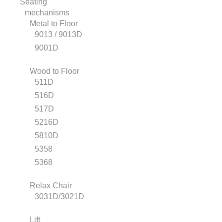
Seating
mechanisms
Metal to Floor
9013 / 9013D
9001D
Wood to Floor
511D
516D
517D
5216D
5810D
5358
5368
Relax Chair
3031D/3021D
Lift