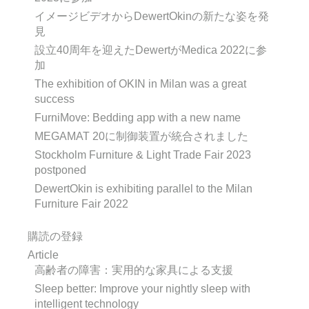
イメージビデオからDewertOkinの新たな姿を発
見
設立40周年を迎えたDewertがMedica 2022に参
加
The exhibition of OKIN in Milan was a great
success
FurniMove: Bedding app with a new name
MEGAMAT 20に制御装置が統合されました
Stockholm Furniture & Light Trade Fair 2023
postponed
DewertOkin is exhibiting parallel to the Milan
Furniture Fair 2022
購読の登録
Article
高齢者の障害：実用的な家具による支援
Sleep better: Improve your nightly sleep with
intelligent technology