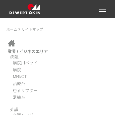
Show convenient version of this site
Toggle
naviga
Don't show this message again
ホーム
サイトマップ
&nbsp;
業界 / ビジネスエリア
病院
病院用ベッド
病院
MRI/CT
治療台
患者リフター
器械台
介護