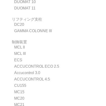
DUOMAT 10
DUOMAT 11
リフティング支柱
DC20
GAMMA COLONNE III
制御装置
MCL II
MCL III
ECS
ACCUCONTROL ECO 2.5
Accucontrol 3.0
ACCUCONTROL 4.5
CU155
MC15
MC20
MC21