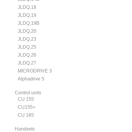
JLDQ.18
JLDQ.19
JLDQ.19B
JLDQ.20
JLDQ.23
JLDQ.25
JLDQ.26
JLDQ.27
MICRODRIVE 3
Alphadrive 5
Control units
CU 155
CU155+
CU 165
Handsets