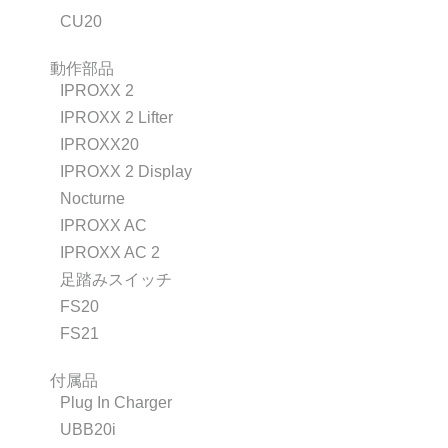
CU20
動作部品
IPROXX 2
IPROXX 2 Lifter
IPROXX20
IPROXX 2 Display
Nocturne
IPROXX AC
IPROXX AC 2
足踏みスイッチ
FS20
FS21
付属品
Plug In Charger
UBB20i