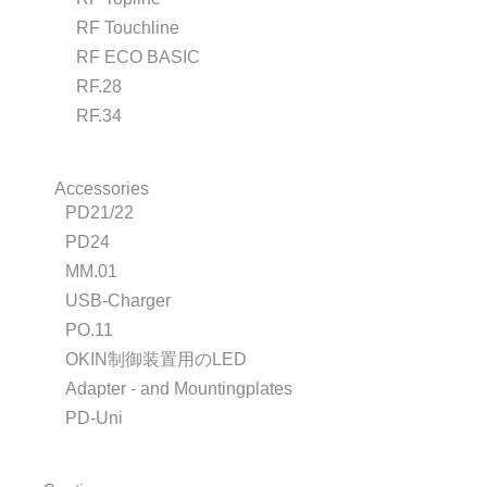
RF Touchline
RF ECO BASIC
RF.28
RF.34
Accessories
PD21/22
PD24
MM.01
USB-Charger
PO.11
OKIN制御装置用のLED
Adapter - and Mountingplates
PD-Uni