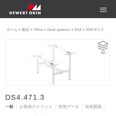
Show convenient version of this site
Toggle
naviga
Don't show this message again
ホーム
製品
Office
Desk systems
DS4
DS4.471.3
DS4.471.3
一般
お客様のメリット
技術データ
技術図面