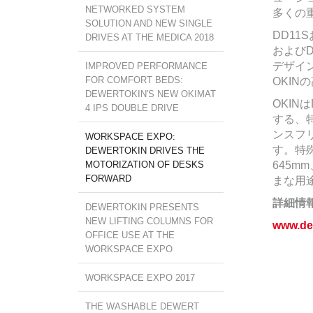
NETWORKED SYSTEM
多くの
SOLUTION AND NEW SINGLE
DD11
DRIVES AT THE MEDICA 2018
および
デザイ
IMPROVED PERFORMANCE
FOR COMFORT BEDS:
OKIN
DEWERTOKIN'S NEW OKIMAT
OKIN
4 IPS DOUBLE DRIVE
する、
ンスフ
WORKSPACE EXPO:
す。特
DEWERTOKIN DRIVES THE
MOTORIZATION OF DESKS
645m
FORWARD
まな用
詳細情
DEWERTOKIN PRESENTS
NEW LIFTING COLUMNS FOR
www.de
OFFICE USE AT THE
WORKSPACE EXPO
WORKSPACE EXPO 2017
THE WASHABLE DEWERT