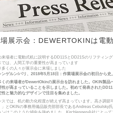
場展示会：DEWERTOKINは
す
来場者に電動式机に説明するDD11SとDD21Sのリフティン
スでは、人間工学の重要性が高まっています
り多くの人々が展示会に来場しました
レンゲルン
/
パリ、
2018
年
5
月
18
日：作業場展示会の初日から史
多くの来場者が
DewertOkin
の展示台を訪れました。
OKIN
製品
要性が高まっていることを示しました。初めて発表された
DD11
定性と魅力的なデザインで注目を集めました。
ンスでは、机の動力化程度が絶えず高まっています。高さ調節
」とOKINの事務用備品販売部部長であるAndreas Cebuls
ンはこのような傾向を強めました。Kirchlengen会社に