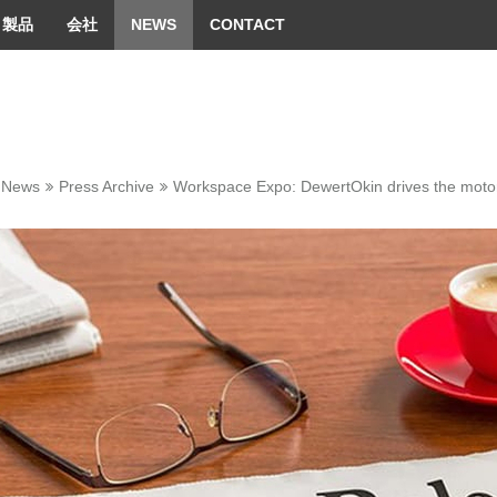
 convenient version of this site
Don't show this message 
製品
会社
NEWS
CONTACT
News
Press Archive
Workspace Expo: DewertOkin drives the motor