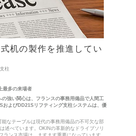
電動式机の製作を推進してい
グ支柱
上最多の来場者
への強い関心は、フランスの事務用備品で人間工
S
および
DD21S
リフティング支柱システムは、優
可能なテーブルは現代の事務用備品の不可欠な部
ky氏は述べています。OKINの革新的なドライブソリ
とってフランス市場は、ますます重要になっています。