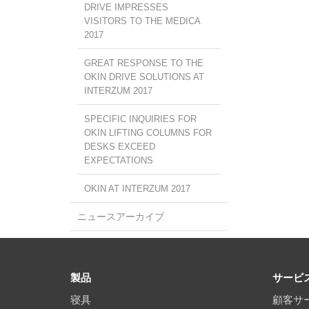
DRIVE IMPRESSES
VISITORS TO THE MEDICA
2017
GREAT RESPONSE TO THE
OKIN DRIVE SOLUTIONS AT
INTERZUM 2017
SPECIFIC INQUIRIES FOR
OKIN LIFTING COLUMNS FOR
DESKS EXCEED
EXPECTATIONS
OKIN AT INTERZUM 2017
ニュースアーカイブ
製品
サービ
寝具
顧客サ