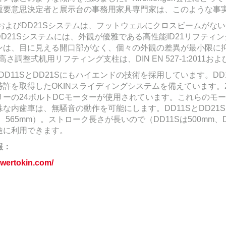
重要意思決定者と展示台の事務用家具専門家は、このような事
SおよびDD21Sシステムは、フットウェルにクロスビームがな
DD21Sシステムには、外観が優雅である高性能ID21リフテ
ンは、目に見える開口部がなく、個々の外観の差異が最小限に
の高さ調整式机用リフティング支柱は、DIN EN 527-1:2011および
はDD11SとDD21Sにもハイエンドの技術を採用しています。D
特許を取得したOKINスライディングシステムを備えています
リーの24ボルトDCモーターが使用されています。これらのモー
殊な内歯車は、無騒音の動作を可能にします。DD11SとDD2
m、565mm）。ストローク長さが長いので（DD11Sは500mm
途に利用できます。
報：
wertokin.com/