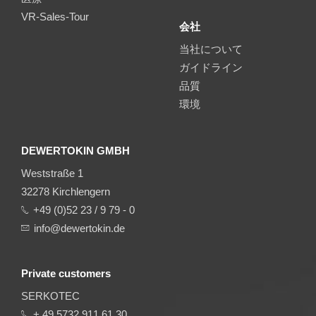
VR-Sales-Tour
会社
当社について
ガイドライン
品質
環境
DEWERTOKIN GMBH
Weststraße 1
32278 Kirchlengern
+49 (0)52 23 / 9 79 - 0
info@dewertokin.de
Private customers
SERKOTEC
+ 49 5732 911 61 30