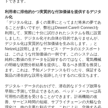
トできます。
利用者に排他的かつ実質的な付加価値を提供するデジタ
ル化
「デジタル化は、多くの業界にとってまだ将来の夢であ
ることが多いですが、弊社はDewert Care® Connectを
利用して、実際に十分に試行されたシステムを既に設置
しました。デジタル化それ自体が目的でありませんが、
デジタル化は実質的な付加価値を生み出します。」と
Netzelは説明します。サービス・データのエクスポート
は、このような付加価値の一例です。このシステムは、
純粋に数値の生データを記録するのではなく、電気機械
の明確な状態分析結果を提供し、取るべき措置を推奨し
ます。これは、予知メンテナンスを行ったり、保証する
製品の潜在的な誤用を追跡したりするのに役立ちます。
デジタル・データのおかげで、潜在的なドライブ故障を
早期に予測して防止できるため、ベッド・メーカーは高
可用性の恩恵を受けることができます。計画機能の改
善、サービス時間の短縮、サプライチェーンの大幅な合
理化は、他の主要な利点です。これにより、交換する必