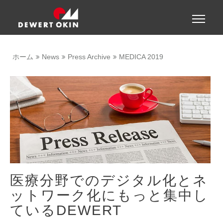
Show convenient version of this site
Toggle
naviga
Don't show this message again
ホーム
News
Press Archive
MEDICA 2019
医療分野でのデジタル化とネ
ットワーク化にもっと集中し
ているDEWERT