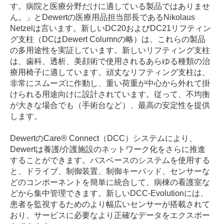
す。病院と医療分野だけに適している製品ではありませ
ん。」とDewertの医療用品担当部長であるNikolaus
Netzelは言います。新しいDC20およびDC21リフティン
グ支柱（DCはDewert Columnの略）は、これらの製品
の多用途性を実証しています。新しいリフティング支柱
は、歯科、透析、美顔術で使用されるあらゆる種類の治
療用椅子に適しています。頑丈なリフティング支柱は、
非常にスムーズに作動し、重い荷重が中心から外れて掛
けられる用途向けに設計されています。従って、不均衡
が大きな場合でも（手術台など）、最高の安定性を提供
します。
DewertのCare® Connect（DCC）システムにより、
Dewertは養護/介護施設のネットワーク化をさらに推進
することができます。バスベースのシステムを使用する
と、ドライブ、制御装置、制御キーパッド、センサーな
どのコンポーネントを簡単に統合して、病棟の看護室な
どから集中管理できます。新しいDCC-Evolutionには、
患者を監視するためのより幅広いセンサーが搭載されて
おり、サービスに必要なより正確なデータをエクスポー