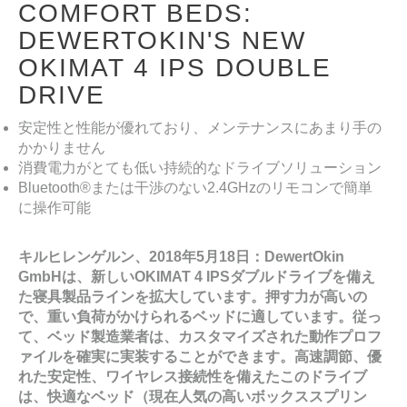
COMFORT BEDS:
DEWERTOKIN'S NEW
OKIMAT 4 IPS DOUBLE
DRIVE
安定性と性能が優れており、メンテナンスにあまり手の
かかりません
消費電力がとても低い持続的なドライブソリューション
Bluetooth®または干渉のない2.4GHzのリモコンで簡単
に操作可能
キルヒレンゲルン、
2018
年
5
月
18
日：
DewertOkin
GmbH
は、新しい
OKIMAT 4 IPS
ダブルドライブを備え
た寝具製品ラインを拡大しています。押す力が高いの
で、重い負荷がかけられるベッドに適しています。従っ
て、ベッド製造業者は、カスタマイズされた動作プロフ
ァイルを確実に実装することができます。高速調節、優
れた安定性、ワイヤレス接続性を備えたこのドライブ
は、快適なベッド（現在人気の高いボックススプリン