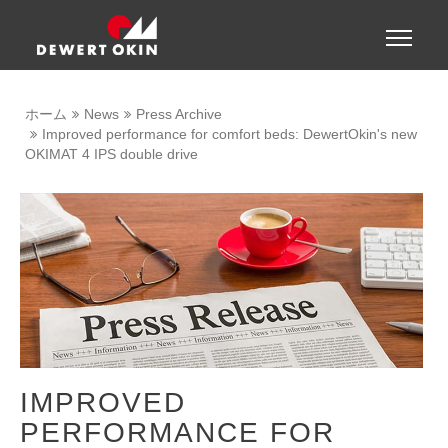
Show convenient version of this site
Toggle
naviga
Don't show this message again
ホーム
News
Press Archive
Improved performance for comfort beds: DewertOkin's new
OKIMAT 4 IPS double drive
IMPROVED
PERFORMANCE FOR