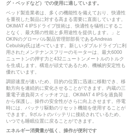
グ
・ベッドなど）での使用に適しています。
ベッド製造業者は、多くの機能性を備えており、快適性
を重視した製品に対する高まる需要に直面しています。
OKIMAT 4 IPSドライブ技術は、快適性を犠牲にするこ
となく、最大限の性能と多用途性を提供します。」と
OKINのグローバル製品管理部部長であるAndreas
Cebulsky氏は述べています。新しいダブルドライブに利
用されたメンテナンスフリーのモーターは、最大6000
ニュートンの押す力と432ニュートンメートルのトルク
を生成します。構造が頑丈であるため、機械的安定性も
優れています。
調節速度が速いため、目的の位置に迅速に移動でき、移
動方向を連続的に変化させることができます。内蔵の三
重電子過負荷スイッチオフは、OKIMAT 4 IPSを過負荷
から保護し、操作の安全性がさらに向上させます。停電
時には、バッテリ駆動のリセット機能を使用することが
できます。9ボルトのバッテリに接続されているため、
いつでも睡眠位置に戻ることができます。
エネルギー消費量が低く、操作が便利です