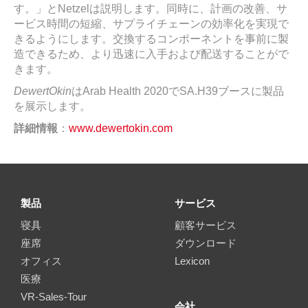
す。」とNetzelは説明します。同時に、計画の改善、サ
ービス時間の短縮、サプライチェーンの効率化を実現で
きるようにします。交換するコンポーネントを事前に製
造できるため、より迅速に入手および配送することがで
きます。
DewertOkin
はArab Health 2020でSA.H39ブースに製品
を展示します。
詳細情報
：
www.dewertokin.com
製品
サービス
寝具
顧客サービス
座席
ダウンロード
オフィス
Lexicon
医療
VR-Sales-Tour
会社