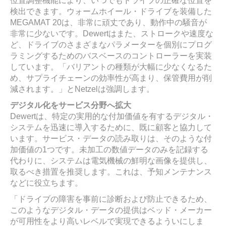
位置調整機能により、いつでもドライブの正確な位置を
検出できます。ウォームホイール・ドライブを装備した
MEGAMAT 20は、非常に頑丈であり、動作中の騒音が
非常に少ないです。Dewertはまた、ストロークや速度な
ど、ドライブのさまざまなパラメーターを個別にプログ
ラミングするためのバスベースのコントローラーを実装
しています。「バリアントの種類が大幅に少なくなるた
め、サプライチェーンの効率性が高まり、保管費用が削
減されます。」とNetzelは強調します。
デジタル化をサービス分野へ拡大
Dewertは、特定の実用的な付加価値を有するデジタル・
システムを迅速に導入するために、既に顧客と協力して
います。サービス・データの読み取りは、そのような付
加価値の1つです。未加工の数値データのみを記録する
代わりに、システムは電気機械の鮮明な画像を提供し、
取るべき措置を推奨します。これは、予知メンテナンス
などに役立ちます。
「ドライブの障害を事前に診断および防止できるため、
このようなデジタル・データの提供はベッド・メーカー
が可用性をより高いレベルで実現できるよういにしま