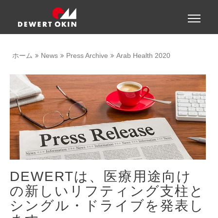
Show convenient version of this site
Toggle
naviga
Don't show this message again
ホーム
News
Press Archive
Arab Health 2020
DEWERTは、医療用途向け
の新しいリフティング支柱と
シングル・ドライブを発表し