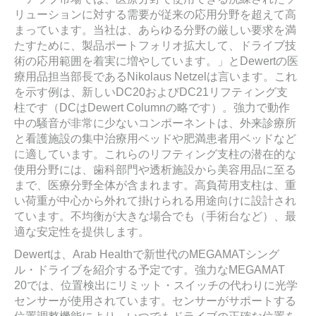
リューションに対する需要が従来の応用分野を超えて高
まっています。当社は、あらゆる分野の厳しい要求を満
たすために、製品ポートフォリオ拡大して、ドライブ技
術の応用範囲を着実に増やしています。」とDewertの医
療用品担当部長であるNikolaus Netzelは言います。これ
を示す例は、新しいDC20およびDC21リフティング支
柱です（DCはDewert Columnの略です）。強力で動作
中の騒音が非常に少ないコンポーネントは、外来診療所
と看護施設の集中治療用ベッドや肥満患者用ベッドなど
に適しています。これらのリフティング支柱の潜在的な
使用分野には、歯科部門や透析施設から美容用品に至る
まで、医療分野全体が含まれます。高負荷用支柱は、重
い荷重が中心から外れて掛けられる用途向けに設計され
ています。不均衡が大きな場合でも（手術台など）、最
適な安定性を提供します。
Dewertは、Arab Healthで新世代のMEGAMATシング
ル・ドライブを紹介する予定です。強力なMEGAMAT
20では、位置検出にリミット・スイッチの代わりに光学
センサーが使用されています。センサーがサポートする