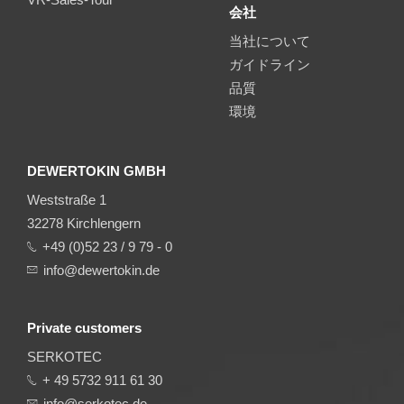
会社
当社について
ガイドライン
品質
環境
DEWERTOKIN GMBH
Weststraße 1
32278 Kirchlengern
+49 (0)52 23 / 9 79 - 0
info@dewertokin.de
Private customers
SERKOTEC
+ 49 5732 911 61 30
info@serkotec.de