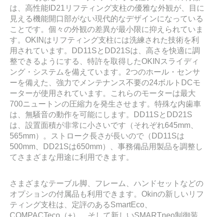
は、高性能ID21リフティング支柱の優雅な外観が、目に
見える機能開口部がない現代的なデザインになっている
ことです。個々の外観の差異が最小限に抑えられていま
す。OKINはリフティング支柱には洗練された技術を利
用されています。DD11SとDD21Sは、高さを快適に調
整できるようにする、特許を取得したOKINスライディ
ング・システムを備えています。2つのホール・センサ
ーを備えた、強力でメンテナンス不要の24ボルトDCモ
ーターが使用されています。これらのモーターは最大
700ニュートンの圧縮力を発生させます。特殊な内歯車
は、無騒音の動作を可能にします。DD11SとDD21S
は、設置面積が非常に小さいです（それぞれ645mm、
565mm）。ストローク長さが長いので（DD11Sは
500mm、DD21Sは650mm）、事務備品用製品を調整し
てさまざまな用途に利用できます。
さまざまなテーブル脚、フレーム、ハンドセットなどの
オプションの付属品も利用できます。Okinの新しいリフ
ティング支柱は、定評のあるSmartEco、
COMPACTeco（+）、そして新しいSMARTneo制御装