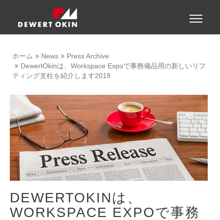
Show convenient version of this site
Toggle
naviga
Don't show this message again
ホーム
News
Press Archive
DewertOkinは、Workspace Expoで事務備品用の新しいリフ
ティング支柱を紹介します2019
DEWERTOKINは、
WORKSPACE EXPOで事務