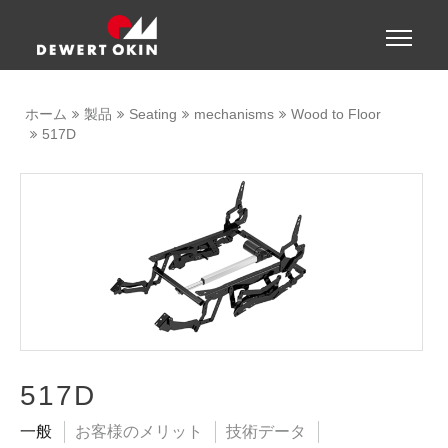
Show convenient version of this site
Toggle
naviga
Don't show this message again
ホーム
製品
Seating
mechanisms
Wood to Floor
517D
517D
一般
お客様のメリット
技術データ