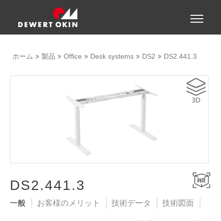
Show convenient version of this site
Toggle
naviga
Don't show this message again
ホーム
製品
Office
Desk systems
DS2
DS2.441.3
DS2.441.3
一般
お客様のメリット
技術データ
技術図面